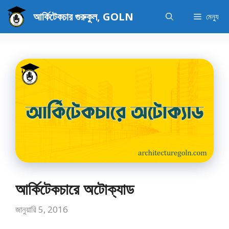
এড়িেয়
আর্কিটেকচার গুরুকুল, GOLN
মেন্যু
লেখায়
যান
আর্কিটেকচারে অটোক্যাড
জানুয়ারি 5, 2016