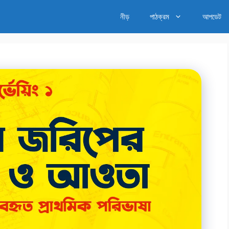
নীড়
পাঠক্রম
আপডেট