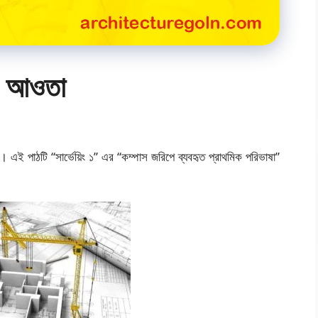
 ও আওতা
ই পাঠটি “সার্ভেয়িং ১” এর “কম্পাস জরিপে ব্যবহৃত প্রাথমিক পরিভাষা”