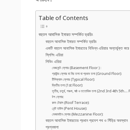
Table of Contents
বহুতল আবাসিক ইমারত সম্পর্কিত ড্রয়িং
বহুতল আবাসিক ইমারত সম্পর্কিত ড্রয়িং
একটি বহুতল আবাসিক ইমারতের বিভিন্ন এরিয়ার অন্তর্ভুক্ত করে
স্লিপিং এরিয়া
লিভিং এরিয়া
বেজমেন্ট ফ্লোর (Basement Floor ) :
গ্রাউন্ড ফ্লোর বা নিচ তলা বা প্রথম তলা (Ground Floor):
টিপিক্যাল ফ্লোর (Typical Floor):
দ্বিতীয় তলা (1st Floor):
তৃতীয়, চতুর্থ, পঞ্চম, ষষ্ঠ ও ততোধিক তলা (2nd 3rd 4th 5th…. 
টপ ফ্লোর:
রুফ টেরাস (Roof Terrace):
পেন্ট হাউস (Pent House):
মেজানাইন ফ্লোর (Mezzanine Floor):
বহুতল আবাসিক ইমারতের প্রধান প্রবেশ পথ ও সিঁড়ির অবস্থান
প্রশ্নমালা