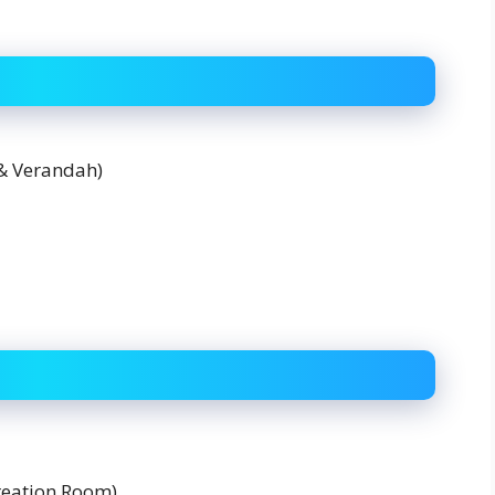
let & Verandah)
 Recreation Room)