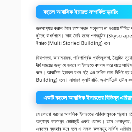
বহুতল আবাসিক ইমারত সম্পর্কিত ড্রয়িং
জনসংখ্যার ক্রমবর্ধমান চাপে স্থান সংকুলান না হওয়ায় সীম
ছুটছে ঊর্ধ্বপানে। তাই তৈরি হচ্ছে গগনচুম্বি (Skyscra
ইমারত (Multi Storied Building) বলে।
নিরাপত্তা, আরামদায়ক, পারিপার্শ্বিক প্রতিকূলতা, দৈনন্দিন সুযো
দীর্ঘ সময়ের জন্য যে ভবনে বা ইমারতে বসবাস করে যাতে সার্ভি
বলে। আবাসিক ইমারত যখন দুই-এর অধিক তলা বিশিষ্ট হ
Building) বলে। সাধারণ ফ্লাট বাড়ি, অ্যাপার্টমেন্ট হাউস
একটি বহুতল আবাসিক ইমারতের বিভিন্ন এরিয়ার
যে কোনো ধরনের আবাসিক ইমারতের এরিয়াসমূহকে প্রধান তিনটি ভ
অন্যান্য কক্ষসমূহ মোটামুটি একই ধরনের। তবে খেলাধুলার, প্র
একত্রে ব্যবহার করে বলে এ সকল কক্ষসমূহ সার্ভিস এরিয়ার 