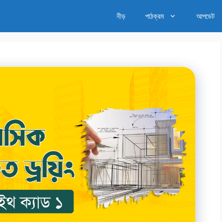
নীড়
পাঠক্রম
আপডেট