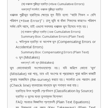
(ক) ধনাত্মক পুঞ্জীভূত ভ্রান্তি (+tive Cumulative Errors)
গুরুত্বপূর্ণ সতর্কতা: ধনাত্মক পুঞ্জীভূত ভ্রান্তি
ধনাত্মক পুঞ্জীভূত ভ্রান্তির ক্ষেত্রে মূল নীতি হলো: “খাটো শিকল = বেশি
পরিমাপ (+tive Error)”। ঢালু ভূমি বা বাঁকা শিকলের কারণেও পরিমাপ
সর্বদা বেশি আসে, তাই এগুলো সবসময় ধনাত্মক ভুল হিসেবে গণ্য হয়।
(খ) ঋণাত্মক পুঞ্জীভূত ভ্রান্তি (-ive Cumulative Errors)
Summary Box: Cumulative Errors (Plain Text)
২. ক্ষতিপূরক ভ্রান্তি বা আপোক্ষ ভুল (Compensating Errors or
Accidental Errors)
Summary Box: Compensating Errors (Plain Text)
৩. ভুল (Mistakes)
গুরুত্বপূর্ণ নোট: ভুল (Mistakes)
ভুল কোনোভাবেই সংশোধনযোগ্য নয়। যদি জরিপে কোনো ‘ভুল’
(Mistake) ধরা পড়ে, তবে ওই অংশের বা প্রয়োজনে পুরো জরিপ কাজটি
পুনরায় সরজমিনে (Re-survey) করতে হয়। সতর্কতা এবং পরতাল রেখা
(Check line) ব্যবহারের মাধ্যমে ভুল শনাক্ত করা যায়।
ভ্রান্তির উৎস অনুযায়ী শ্রেণবিভাগ (Classification by Source)
ভ্রান্তি ও ভুলের মধ্যে তুলনামূলক বিশ্লেষণ
FAQ: সচরাচর জিজ্ঞাসিত প্রশ্নাবলী (Plain Text Equations)
মূল বিষয়গুলো এক নজরে (Key Takeaways) (Plain Text