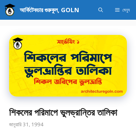
এড়িেয়
আর্কিটেকচার গুরুকুল, GOLN
মেন্যু
লেখায়
যান
শিকলের পরিমাপে ভুলভ্রান্তির তালিকা
জানুয়ারি 31, 1994