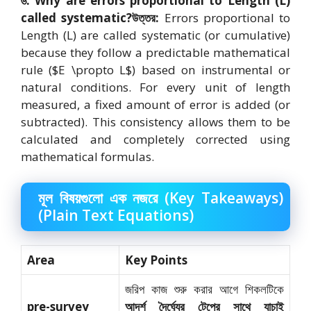
৬. Why are errors proportional to Length (L)
called systematic?
উত্তর:
Errors proportional to
Length (L) are called systematic (or cumulative)
because they follow a predictable mathematical
rule (
$E \propto L$
) based on instrumental or
natural conditions.
For every unit of length
measured,
a fixed amount of error is added (or
subtracted).
This consistency allows them to be
calculated and completely corrected using
mathematical formulas.
মূল বিষয়গুলো এক নজরে (Key Takeaways)
(Plain Text Equations)
Area
Key Points
জরিপ কাজ শুরু করার আগে শিকলটিকে
pre-survey
আদর্শ দৈর্ঘ্যের টেপের সাথে যাচাই