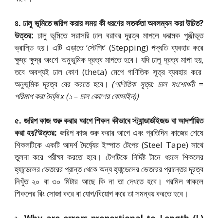
৪. ঢালু ভূমিতে জরিপ করার সময় কী ধরণের সতর্কতা অবলম্বন করা উচিত?
উত্তর:
ঢালু ভূমিতে সরাসরি ঢাল বরাবর দূরত্ব মাপলে ধনাত্মক পুঞ্জীভূত
ভ্রান্তি হয়। এটি এড়াতে ‘স্টেপিং’ (Stepping) পদ্ধতি ব্যবহার করে
ক্ষুদ্র ক্ষুদ্র অংশে অনুভূমিক দূরত্ব মাপতে হবে। যদি ঢালু দূরত্ব মাপা হয়,
তবে অবশ্যই ঢাল কোণ (theta) মেপে গাণিতিক সূত্র ব্যবহার করে
অনুভূমিক দূরত্ব বের করতে হবে।
(গাণিতিক সূত্র: ঢাল সংশোধনী =
পরিমাপ করা দৈর্ঘ্য x (১ – ঢাল কোণের কোসাইন))
৫. জরিপ কাজ শুরু করার আগে শিকল কীভাবে স্ট্যান্ডার্ডাইজড বা আদর্শায়িত
করা হয়?
উত্তর:
জরিপ কাজ শুরু করার আগে এবং প্রতিদিন কাজের শেষে
শিকলটিকে একটি আদর্শ দৈর্ঘ্যের ইস্পাত টেপের (Steel Tape) সাথে
তুলনা করে পরীক্ষা করতে হবে। টেপটিকে নির্দিষ্ট টানে ধরলে শিকলের
হ্যান্ডেলের ভেতরের প্রান্ত থেকে অন্য হ্যান্ডেলের ভেতরের প্রান্তের দূরত্ব
নিখুঁত ২০ বা ৩০ মিটার আছে কি না তা দেখতে হবে। গরমিল থাকলে
শিকলের রিং সোজা করে বা যোগ/বিয়োগ করে তা সমন্বয় করতে হবে।