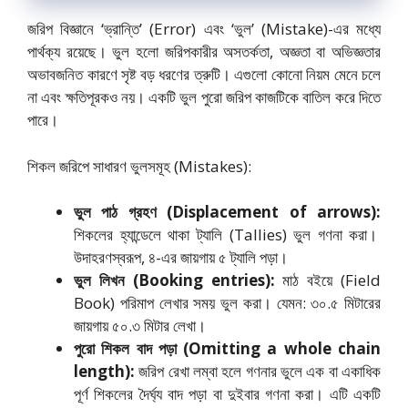
জরিপ বিজ্ঞানে ‘ভ্রান্তি’ (Error) এবং ‘ভুল’ (Mistake)-এর মধ্যে
পার্থক্য রয়েছে। ভুল হলো জরিপকারীর অসতর্কতা,
অজ্ঞতা বা অভিজ্ঞতার
অভাবজনিত কারণে সৃষ্ট বড় ধরণের ত্রুটি। এগুলো কোনো নিয়ম মেনে চলে
না এবং ক্ষতিপূরকও নয়। একটি ভুল পুরো জরিপ কাজটিকে বাতিল করে দিতে
পারে।
শিকল জরিপে সাধারণ ভুলসমূহ (Mistakes):
ভুল পাঠ গ্রহণ (Displacement of arrows):
শিকলের হ্যান্ডেলে থাকা ট্যালি (Tallies) ভুল গণনা করা।
উদাহরণস্বরূপ,
৪-এর জায়গায় ৫ ট্যালি পড়া।
ভুল লিখন (Booking entries):
মাঠ বইয়ে (Field
Book) পরিমাপ লেখার সময় ভুল করা। যেমন:
৩০.
৫ মিটারের
জায়গায় ৫০.
৩ মিটার লেখা।
পুরো শিকল বাদ পড়া (Omitting a whole chain
length):
জরিপ রেখা লম্বা হলে গণনার ভুলে এক বা একাধিক
পূর্ণ শিকলের দৈর্ঘ্য বাদ পড়া বা দুইবার গণনা করা। এটি একটি