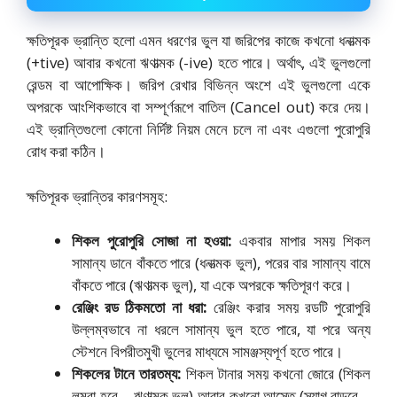
ক্ষতিপূরক ভ্রান্তি হলো এমন ধরণের ভুল যা জরিপের কাজে কখনো ধনাত্মক
(+tive) আবার কখনো ঋণাত্মক (-ive) হতে পারে। অর্থাৎ,
এই ভুলগুলো
রেন্ডম বা আপোক্ষিক। জরিপ রেখার বিভিন্ন অংশে এই ভুলগুলো একে
অপরকে আংশিকভাবে বা সম্পূর্ণরূপে বাতিল (Cancel out) করে দেয়।
এই ভ্রান্তিগুলো কোনো নির্দিষ্ট নিয়ম মেনে চলে না এবং এগুলো পুরোপুরি
রোধ করা কঠিন।
ক্ষতিপূরক ভ্রান্তির কারণসমূহ:
শিকল পুরোপুরি সোজা না হওয়া:
একবার মাপার সময় শিকল
সামান্য ডানে বাঁকতে পারে (ধনাত্মক ভুল),
পরের বার সামান্য বামে
বাঁকতে পারে (ঋণাত্মক ভুল),
যা একে অপরকে ক্ষতিপূরণ করে।
রেঞ্জিং রড ঠিকমতো না ধরা:
রেঞ্জিং করার সময় রডটি পুরোপুরি
উল্লম্বভাবে না ধরলে সামান্য ভুল হতে পারে,
যা পরে অন্য
স্টেশনে বিপরীতমুখী ভুলের মাধ্যমে সামঞ্জস্যপূর্ণ হতে পারে।
শিকলের টানে তারতম্য:
শিকল টানার সময় কখনো জোরে (শিকল
লম্বা হবে – ঋণাত্মক ভুল) আবার কখনো আস্তে (স্যাগ বাড়বে –