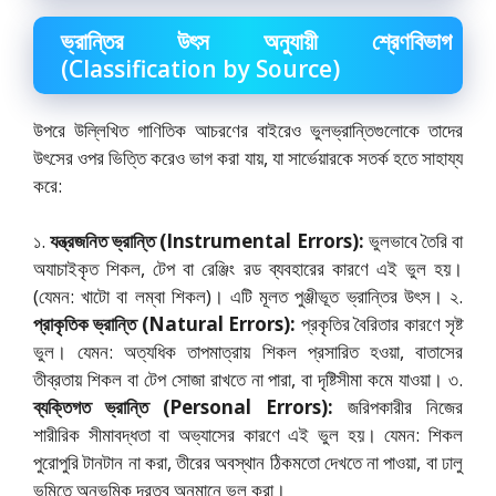
ভ্রান্তির উৎস অনুযায়ী শ্রেণবিভাগ
(Classification by Source)
উপরে উল্লিখিত গাণিতিক আচরণের বাইরেও ভুলভ্রান্তিগুলোকে তাদের
উৎসের ওপর ভিত্তি করেও ভাগ করা যায়,
যা সার্ভেয়ারকে সতর্ক হতে সাহায্য
করে:
১.
যন্ত্রজনিত ভ্রান্তি (Instrumental Errors):
ভুলভাবে তৈরি বা
অযাচাইকৃত শিকল,
টেপ বা রেঞ্জিং রড ব্যবহারের কারণে এই ভুল হয়।
(যেমন:
খাটো বা লম্বা শিকল)। এটি মূলত পুঞ্জীভূত ভ্রান্তির উৎস। ২.
প্রাকৃতিক ভ্রান্তি (Natural Errors):
প্রকৃতির বৈরিতার কারণে সৃষ্ট
ভুল। যেমন:
অত্যধিক তাপমাত্রায় শিকল প্রসারিত হওয়া,
বাতাসের
তীব্রতায় শিকল বা টেপ সোজা রাখতে না পারা,
বা দৃষ্টিসীমা কমে যাওয়া। ৩.
ব্যক্তিগত ভ্রান্তি (Personal Errors):
জরিপকারীর নিজের
শারীরিক সীমাবদ্ধতা বা অভ্যাসের কারণে এই ভুল হয়। যেমন:
শিকল
পুরোপুরি টানটান না করা,
তীরের অবস্থান ঠিকমতো দেখতে না পাওয়া,
বা ঢালু
ভূমিতে অনুভূমিক দূরত্ব অনুমানে ভুল করা।