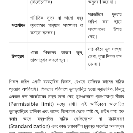
(সিস্টেমেটিক)।
অনুসরণ করে না।
সরজমিনে পুনরায়
গাণিতিক সূত্র বা ভালো যন্ত্র
জরিপ করা ছাড়া
সংশোধন
ব্যবহারের মাধ্যমে সংশোধন বা
সংশোধনের উপায়
কমানো সম্ভব।
নেই।
মাঠ বইয়ে ভুল সংখ্যা
খাটো শিকলের কারণে ভুল,
উদাহরণ
লেখা, পুরো শিকল বাদ
তাপমাত্রার কারণে ভুল।
দেওয়া।
শিকল জরিপ একটি ব্যবহারিক বিজ্ঞান,
যেখানে তাত্ত্বিক জ্ঞানের সঠিক
প্রয়োগ অপরিহার্য। শিকলের পরিমাপে ভুলভ্রান্তি হওয়া স্বাভাবিক,
কিন্তু
একজন দক্ষ সার্ভেয়ারের লক্ষ্য হলো সেই ভুলগুলোকে গ্রহণযোগ্য সীমার
(Permissible limit) মধ্যে রাখা। এই আর্টিকেলে আলোচিত
ভুলভ্রান্তির তালিকা এবং তাদের বিশ্লেষণ থেকে স্পষ্ট যে,
জরিপ কাজ শুরু
করার আগে যন্ত্রপাতির সঠিক কেলিব্রেশন বা যাচাইকরণ
(Standardization) এবং কাজ চলাকালীন চূড়ান্ত সতর্কতা অবলম্বন