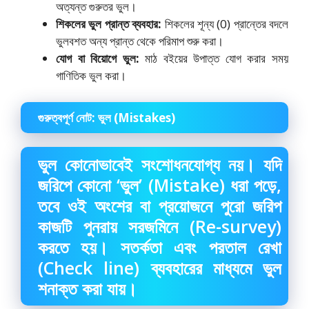
অত্যন্ত গুরুতর ভুল।
শিকলের ভুল প্রান্ত ব্যবহার:
শিকলের শূন্য (0) প্রান্তের বদলে
ভুলবশত অন্য প্রান্ত থেকে পরিমাপ শুরু করা।
যোগ বা বিয়োগে ভুল:
মাঠ বইয়ের উপাত্ত যোগ করার সময়
গাণিতিক ভুল করা।
গুরুত্বপূর্ণ নোট: ভুল (Mistakes)
ভুল কোনোভাবেই সংশোধনযোগ্য নয়। যদি
জরিপে কোনো ‘ভুল’ (Mistake) ধরা পড়ে,
তবে ওই অংশের বা প্রয়োজনে পুরো জরিপ
কাজটি পুনরায় সরজমিনে (Re-survey)
করতে হয়। সতর্কতা এবং পরতাল রেখা
(Check line) ব্যবহারের মাধ্যমে ভুল
শনাক্ত করা যায়।