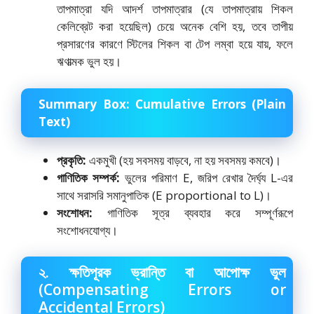
তাপমাত্রা যদি আদর্শ তাপমাত্রার (যে তাপমাত্রায় শিকল
কেলিব্রেট করা হয়েছিল) চেয়ে অনেক বেশি হয়,
তবে তাপীয়
প্রসারণের কারণে স্টিলের শিকল বা টেপ লম্বা হয়ে যায়,
ফলে
ঋণাত্মক ভুল হয়।
Summary Box: Cumulative Errors (Plain
Text)
প্রকৃতি:
একমুখী (হয় সবসময় বাড়বে,
না হয় সবসময় কমবে)।
গাণিতিক সম্পর্ক:
ভুলের পরিমাণ E,
জরিপ রেখার দৈর্ঘ্য L-এর
সাথে সরাসরি সমানুপাতিক (E proportional to L)।
সংশোধন:
গাণিতিক সূত্র ব্যবহার করে সম্পূর্ণরূপে
সংশোধনযোগ্য।
২. ক্ষতিপূরক ভ্রান্তি বা আপোক্ষ ভুল
(Compensating Errors or
Accidental Errors)