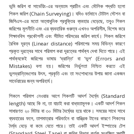
ভূমি জরিপ বা সার্ভেয়িং-এর অন্যতম প্রাচীন এবং মৌলিক পদ্ধতি হলো
শিকল জরিপ (Chain Surveying)। যদিও বর্তমানে টোটাল স্টেশন বা
জিপিএস-এর মতো অত্যাধুনিক প্রযুক্তির ব্যবহার বেড়েছে,
তবুও শিকল
জরিপের মূলনীতি এবং এর ব্যবহারিক গুরুত্ব এখনও অপরিসীম,
বিশেষ করে
শিক্ষানবিস প্রকৌশলী এবং সীমিত পরিসরের জরিপ কার্যে। শিকল জরিপে
রৈখিক দূরত্ব (Linear distance) পরিমাপের সময় বিভিন্ন কারণে
প্রকৃত দূরত্বের সাথে পরিমাপ করা দূরত্বের পার্থক্য দেখা দিতে পারে। এই
পার্থক্যকেই জরিপের ভাষায় ‘ভ্রান্তি’ বা ‘ভুল’ (Errors and
Mistakes) বলা হয়। জরিপের নির্ভুলতা নিশ্চিত করতে এই
ভুলভ্রান্তিগুলোর উৎস,
প্রকৃতি এবং তা সংশোধনের উপায় জানা একজন
সার্ভেয়ারের জন্য অপরিহার্য।
শিকলে পরিমাপ নেওয়ার আগে শিকলটি আদর্শ দৈর্ঘ্যে (Standard
length) আছে কি না,
তা যাচাই করা বাধ্যতামূলক। একটি আদর্শ শিকল
সাধারণত ২০ মিটার বা ৩০ মিটার দৈর্ঘ্যের হয়ে থাকে। সময়ের সাথে সাথে
ব্যবহারের ফলে,
তাপমাত্রার পরিবর্তনে বা যান্ত্রিক টানের কারণে শিকলের
দৈর্ঘ্য বেড়ে বা কমে যেতে পারে। তাই একটি আদর্শ ইস্পাতের টেপ
(Standard Steel Tape) বা জরিপ বিভাগ কর্তৃক সংরক্ষিত স্থায়ী