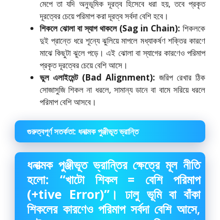
মেপে তা যদি অনুভূমিক দূরত্ব হিসেবে ধরা হয়,
তবে প্রকৃত
দূরত্বের চেয়ে পরিমাপ করা দূরত্ব সর্বদা বেশি হবে।
শিকলে ঝোলা বা স্যাগ থাকলে (Sag in Chain):
শিকলকে
দুই প্রান্তে ধরে শূন্যে ঝুলিয়ে মাপলে মধ্যাকর্ষণ শক্তির কারণে
মাঝে কিছুটা ঝুলে পড়ে। এই ঝোলা বা স্যাগের কারণেও পরিমাপ
প্রকৃত দূরত্বের চেয়ে বেশি আসে।
ভুল এলাইমেন্ট (Bad Alignment):
জরিপ রেখার ঠিক
সোজাসুজি শিকল না ধরলে,
সামান্য ডানে বা বামে সরিয়ে ধরলে
পরিমাপ বেশি আসবে।
গুরুত্বপূর্ণ সতর্কতা: ধনাত্মক পুঞ্জীভূত ভ্রান্তি
ধনাত্মক পুঞ্জীভূত ভ্রান্তির ক্ষেত্রে মূল নীতি
হলো:
“খাটো শিকল = বেশি পরিমাপ
(+tive Error)”
। ঢালু ভূমি বা বাঁকা
শিকলের কারণেও পরিমাপ সর্বদা বেশি আসে,