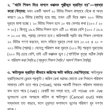
২. “খাটো শিকল দিয়ে মাপলে ধনাত্মক পুঞ্জীভূত ভ্রান্তি হয়”—ব্যাখ্যা
করো।
উত্তর:
যখন একটি আদর্শ ২০ মিটার শিকল বাস্তবে বেঁকে বা অন্য
কারণে ১৯.
৯ মিটার (খাটো) হয়ে যায়,
তখন এটি দিয়ে ধরুন ২০০ মিটার
দূরত্ব মাপা হচ্ছে। ২০ মিটার শিকল হলে ১০ বার ফেলার কথা (২০০ / ২০
= ১০)। কিন্তু ১৯.
৯ মিটার শিকল হলে এটি ১০ বারের বেশি (২০০ / ১৯.
৯
= ১০.
০৫ বার,
প্রায়) ফেলতে হবে। জরিপকারী প্রতি বার শিকল ফেলাকে
২০ মিটার গণণা করবেন,
ফলে নথিতে দূরত্ব লেখা হবে ১০.
০৫ x ২০ =
২০১ মিটার (প্রায়)। যেহেতু পরিমাপ করা দূরত্ব (২০১ মি) প্রকৃত দূরত্বের
(২০০ মি) চেয়ে বেশি,
তাই এটি ধনাত্মক ভুল।
(গাণিতিক সূত্র: সঠিক দৈর্ঘ্য
= পরিমাপ করা দৈর্ঘ্য x (প্রকৃত শিকল দৈর্ঘ্য / আদর্শ শিকল দৈর্ঘ্য))
৩. ক্ষতিপূরক ভ্রান্তি কীভাবে জরিপের ক্ষতি কমিয়ে দেয়?
উত্তর:
ক্ষতিপূরক
ভ্রান্তিগুলো রেন্ডম প্রকৃতি। জরিপ রেখা বরাবর কোনো এক শিকলে পরিমাপ
সামান্য বেশি হতে পারে (+tive),
আবার পরবর্তী শিকলে পরিমাপ সামান্য
কম হতে পারে (-ive)। রেখাটি যত লম্বা হবে,
এই +tive এবং -ive
ভুলগুলো একে অপরকে বাতিল বা ক্ষতিপূরণ (Cancel out) করার
সম্ভাবনা তত বাড়বে,
ফলে চূড়ান্ত ফলাফলে ভুলের পরিমাণ খুব নগণ্য
থাকে।