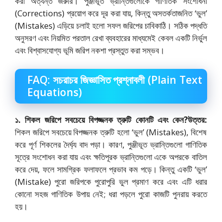
করা অত্যন্ত জরুরি। পুঞ্জীভূত ভ্রান্তিগুলোকে গাণিতিক সংশোধনী
(Corrections) প্রয়োগ করে দূর করা যায়,
কিন্তু অসতর্কতাজনিত ‘ভুল’
(Mistakes) এড়িয়ে চলাই হলো সফল জরিপের চাবিকাঠি। সঠিক পদ্ধতি
অনুসরণ এবং নিয়মিত পরতাল রেখা ব্যবহারের মাধ্যমেই কেবল একটি নির্ভুল
এবং বিশ্বাসযোগ্য ভূমি জরিপ নকশা প্রস্তুত করা সম্ভব।
FAQ: সচরাচর জিজ্ঞাসিত প্রশ্নাবলী (Plain Text
Equations)
১. শিকল জরিপে সবচেয়ে বিপজ্জনক ত্রুটি কোনটি এবং কেন?
উত্তর:
শিকল জরিপে সবচেয়ে বিপজ্জনক ত্রুটি হলো ‘ভুল’ (Mistakes),
বিশেষ
করে পূর্ণ শিকলের দৈর্ঘ্য বাদ পড়া। কারণ,
পুঞ্জীভূত ভ্রান্তিগুলো গাণিতিক
সূত্রে সংশোধন করা যায় এবং ক্ষতিপূরক ভ্রান্তিগুলো একে অপরকে বাতিল
করে দেয়,
ফলে সামগ্রিক ফলাফলে প্রভাব কম পড়ে। কিন্তু একটি ‘ভুল’
(Mistake) পুরো জরিপকে পুরোপুরি ভুল প্রমাণ করে এবং এটি ধরার
কোনো সহজ গাণিতিক উপায় নেই; ধরা পড়লে পুরো কাজটি পুনরায় করতে
হয়।