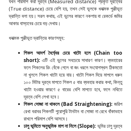
যখন পরিমাপ করা দূরত্ব (Measured distance) প্রকৃত দূরত্বের
(True distance) চেয়ে বেশি হয়,
তখন সেই ভুলকে ধনাত্মক পুঞ্জীভূত
ভ্রান্তি বলা হয়। সরল কথায়,
এই ভুলের কারণে নকশায় বা রেকর্ডে জমির
আকার বাস্তবের চেয়ে বড় দেখায়।
ধনাত্মক পুঞ্জীভূত ভ্রান্তির কারণসমূহ:
শিকল আদর্শ দৈর্ঘ্যের চেয়ে খাটো হলে (Chain too
short):
এটি এই ভুলের সবচেয়ে সাধারণ কারণ। ব্যবহারের
ফলে শিকলের রিং বেঁকে গেলে বা জং ধরলে সংযোগস্থল ঠিকমতো
না খুললে শিকল খাটো হয়ে যায়। খাটো শিকল দিয়ে মাপলে ধরুন
১০০ মিটার দূরত্ব মাপতে শিকল ৫ বার ব্যবহার করার কথা,
কিন্তু
খাটো হওয়ার কারণে ৫ বারের বেশি মাপতে হবে,
ফলে নথিতে
দূরত্ব বেশি লেখা হবে।
শিকল সোজা না থাকলে (Bad Straightening):
জরিপ
রেখা বরাবর শিকলটি পুরোপুরি টানটান বা সোজা না রেখে বাঁকাভাবে
রাখলে পরিমাপ বেশি আসবে।
ঢালু ভূমিতে অনুভূমিক মাপ না নিলে (Slope):
ভূমির ঢালু দূরত্ব