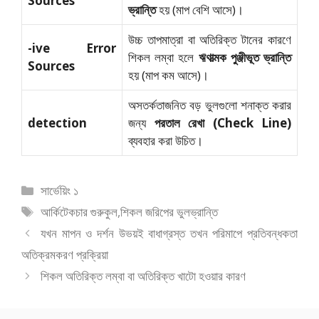
Sources
ভ্রান্তি
হয় (মাপ বেশি আসে)।
উচ্চ তাপমাত্রা বা অতিরিক্ত টানের কারণে
-ive Error
শিকল লম্বা হলে
ঋণাত্মক পুঞ্জীভূত ভ্রান্তি
Sources
হয় (মাপ কম আসে)।
অসতর্কতাজনিত বড় ভুলগুলো শনাক্ত করার
detection
জন্য
পরতাল রেখা (Check Line)
ব্যবহার করা উচিত।
বিভাগ
সার্ভেয়িং ১
সমূহ
ট্যাগ
আর্কিটেকচার গুরুকুল
,
শিকল জরিপের ভুলভ্রান্তি
সমূহ
যখন মাপন ও দর্শন উভয়ই বাধাগ্রস্ত তখন পরিমাপে প্রতিবন্ধকতা
অতিক্রমকরণ প্রক্রিয়া
শিকল অতিরিক্ত লম্বা বা অতিরিক্ত খাটো হওয়ার কারণ